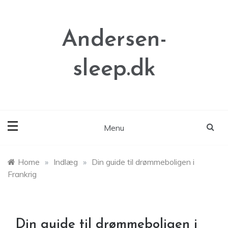
Skip
to
content
Andersen-
sleep.dk
Menu
Home
»
Indlæg
»
Din guide til drømmeboligen i
Frankrig
Din guide til drømmeboligen i