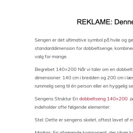
Sengen er det ultimative symbol på hvile og 
standarddimension for dobbeltsenge, kombinere
valg for mange.
Begrebet 140×200 Når vi taler om en dobbelts
dimensioner: 140 cm i bredden og 200 cm i læn
rummelig seng til én person eller en hyggelig se
Sengens Struktur En
dobbeltseng 140×200
indeholder ofte følgende elementer:
Stel: Dette er sengens skelet, oftest lavet af m
Madras: En afgørende komponent, der sikrer k