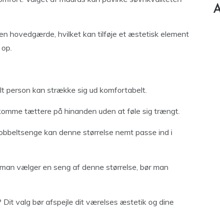
A
 hovedgærde, hvilket kan tilføje et æstetisk element
 op.
elt person kan strække sig ud komfortabelt.
 at komme tættere på hinanden uden at føle sig trængt.
bbeltsenge kan denne størrelse nemt passe ind i
an vælger en seng af denne størrelse, bør man
 Dit valg bør afspejle dit værelses æstetik og dine