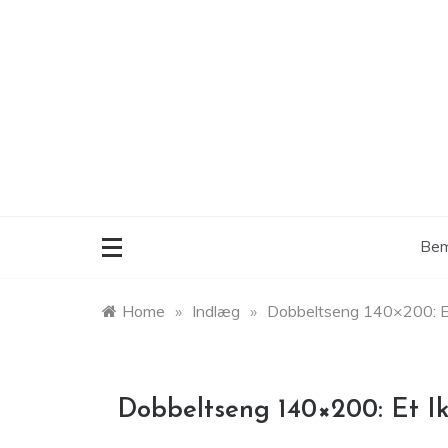
Skip
to
content
Bem
Home
»
Indlæg
»
Dobbeltseng 140×200: E
Dobbeltseng 140×200: Et I