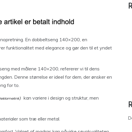
R
genopretning. En dobbeltseng 140×200, en
r funktionalitet med elegance og gør den til et yndet
eng med målene 140×200, refererer vi til dens
gden. Denne størrelse er ideel for dem, der ønsker en
ng for to.
kan variere i design og struktur, men
D
aterialer som træ eller metal.
omfort. Valget af madras kan påvirke søvnkvaliteten