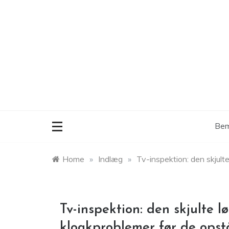
Skip
to
content
Bem
Home
»
Indlæg
»
Tv-inspektion: den skjult
Tv-inspektion: den skjulte l
kloakproblemer før de opst