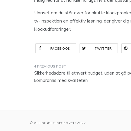
mulighed for at handle hurtigt, hvis der opstår 
Uanset om du står over for akutte kloakproblem
tv-inspektion en effektiv løsning, der giver di
kloakudfordringer.
FACEBOOK
TWITTER
Indlægsnavigation
Sikkerhedsdøre til ethvert budget, uden at gå p
kompromis med kvaliteten
© ALL RIGHTS RESERVED 2022