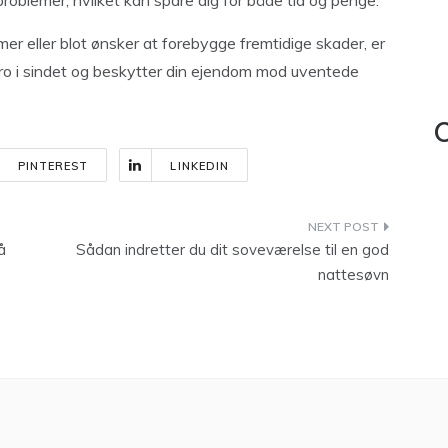
problemer, hvilket kan spare dig for både tid og penge.
er eller blot ønsker at forebygge fremtidige skader, er
g ro i sindet og beskytter din ejendom mod uventede
C
PINTEREST
LINKEDIN
å
Sådan indretter du dit soveværelse til en god
nattesøvn