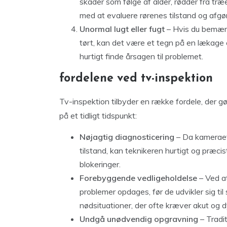
skader som følge af alder, rødder fra træ
med at evaluere rørenes tilstand og afgør
Unormal lugt eller fugt
– Hvis du bemærke
tørt, kan det være et tegn på en lækage e
hurtigt finde årsagen til problemet.
fordelene ved tv-inspektion
Tv-inspektion tilbyder en række fordele, der gør
på et tidligt tidspunkt:
Nøjagtig diagnosticering
– Da kameraet 
tilstand, kan teknikeren hurtigt og præci
blokeringer.
Forebyggende vedligeholdelse
– Ved at
problemer opdages, før de udvikler sig ti
nødsituationer, der ofte kræver akut og d
Undgå unødvendig opgravning
– Tradit