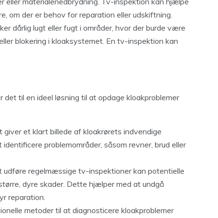
er eller materialenedbrydning. Tv-inspektion kan hjælpe
e, om der er behov for reparation eller udskiftning.
r dårlig lugt eller fugt i områder, hvor der burde være
ller blokering i kloaksystemet. En tv-inspektion kan
 det til en ideel løsning til at opdage kloakproblemer
giver et klart billede af kloakrørets indvendige
st identificere problemområder, såsom revner, brud eller
 udføre regelmæssige tv-inspektioner kan potentielle
l større, dyre skader. Dette hjælper med at undgå
yr reparation.
ionelle metoder til at diagnosticere kloakproblemer