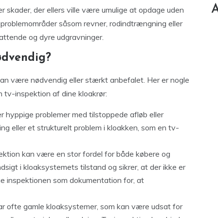
A
r skader, der ellers ville være umulige at opdage uden
e problemområder såsom revner, rodindtrængning eller
attende og dyre udgravninger.
nødvendig?
 kan være nødvendig eller stærkt anbefalet. Her er nogle
 tv-inspektion af dine kloakrør:
r hyppige problemer med tilstoppede afløb eller
ing eller et strukturelt problem i kloakken, som en tv-
ektion kan være en stor fordel for både købere og
dsigt i kloaksystemets tilstand og sikrer, at der ikke er
ge inspektionen som dokumentation for, at
r ofte gamle kloaksystemer, som kan være udsat for