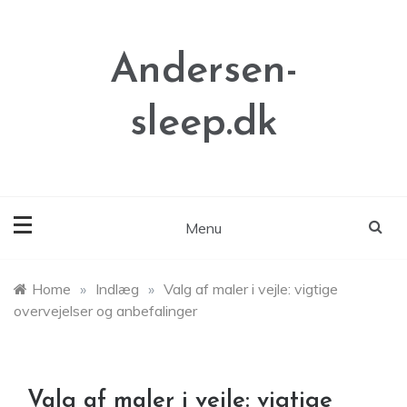
Skip
to
content
Andersen-
sleep.dk
Menu
Home
»
Indlæg
»
Valg af maler i vejle: vigtige
overvejelser og anbefalinger
Valg af maler i vejle: vigtige