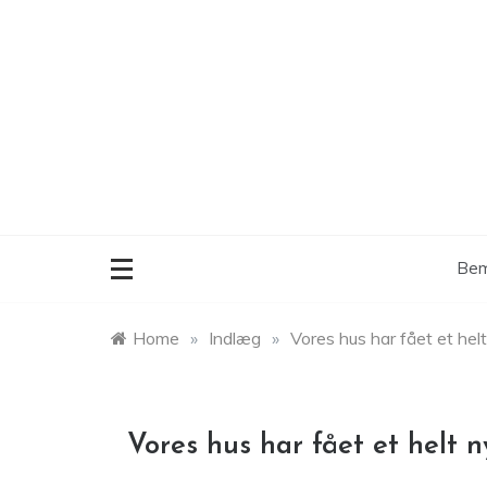
Skip
to
content
Bem
Home
»
Indlæg
»
Vores hus har fået et hel
Vores hus har fået et helt n