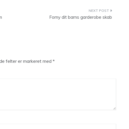
m
Forny dit barns garderobe skab
e felter er markeret med
*