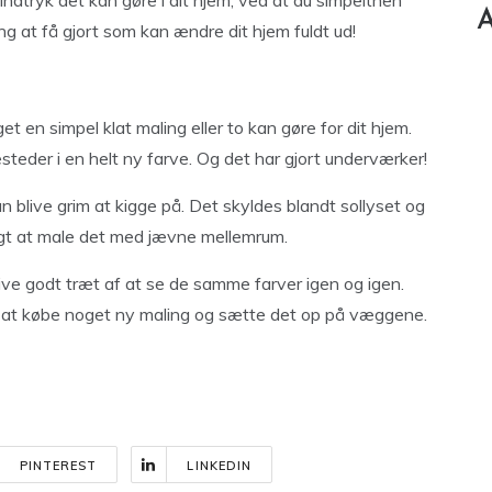
 indtryk det kan gøre i dit hjem, ved at du simpelthen
A
ting at få gjort som kan ændre dit hjem fuldt ud!
 en simpel klat maling eller to kan gøre for dit hjem.
esteder i en helt ny farve. Og det har gjort underværker!
blive grim at kigge på. Det skyldes blandt sollyset og
gtigt at male det med jævne mellemrum.
ve godt træt af at se de samme farver igen og igen.
 at købe noget ny maling og sætte det op på væggene.
PINTEREST
LINKEDIN