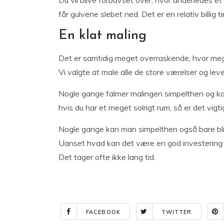
Du vil blive forbavset over, hvor anderledes et
får gulvene slebet ned. Det er en relativ billig 
En klat maling
Det er samtidig meget overraskende, hvor meget
Vi valgte at male alle de store værelser og lev
Nogle gange falmer malingen simpelthen og kan 
hvis du har et meget solrigt rum, så er det vi
Nogle gange kan man simpelthen også bare bli
Uanset hvad kan det være en god investering
Det tager ofte ikke lang tid.
FACEBOOK
TWITTER