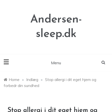
Skip
to
content
Andersen-
sleep.dk
Menu
Home
»
Indlæg
»
Stop allergi i dit eget hjem og
forbedr din sundhed
Stop allergi i dit eget hjem og